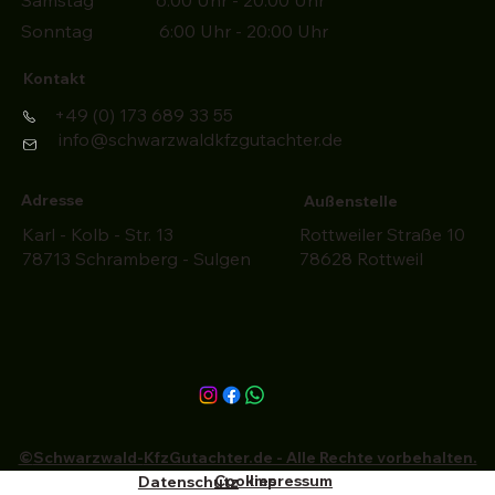
Sonntag 6:00 Uhr - 20:00 Uhr
Kontakt
+49 (0) 173 689 33 55
info@schwarzwaldkfzgutachter.de
Adresse
Außenstelle
Karl - Kolb - Str. 13
Rottweiler Straße 10
78713 Schramberg - Sulgen
78628 Rottweil
©
Schwarzwald-
KfzGutachter.de - Alle Rechte vorbehalten.
Cookies
Impressum
Datenschutz