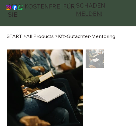
SCHADEN
100 % KOSTENFREI FÜR
MELDEN!
SIE!
START
>
All Products
>
Kfz-Gutachter-Mentoring