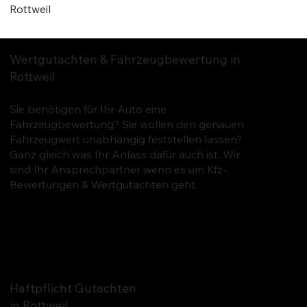
Rottweil
Wertgutachten & Fahrzeugbewertung in
Rottweil
Sie benötigen für Ihr Auto eine
Fahrzeugbewertung? Sie wollen den genauen
Fahrzeugwert unabhängig feststellen lassen?
Ganz gleich was Ihr Anlass dafür auch ist. Wir
sind Ihr Ansprechpartner wenn es um Kfz-
Bewertungen & Wertgutachten geht.
Haftpflicht Gutachten
in Rottweil