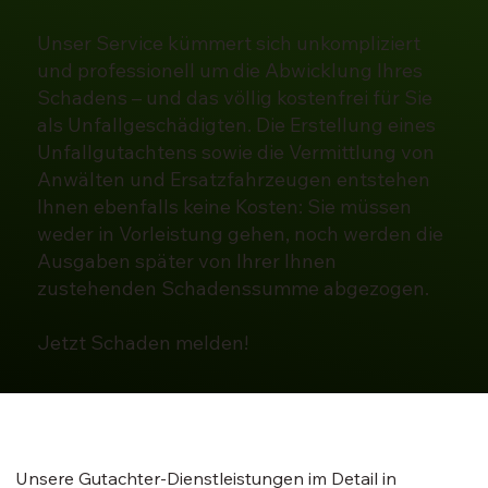
Unser Service kümmert sich unkompliziert
und professionell um die Abwicklung Ihres
Schadens – und das völlig kostenfrei für Sie
als Unfallgeschädigten. Die Erstellung eines
Unfallgutachtens sowie die Vermittlung von
Anwälten und Ersatzfahrzeugen entstehen
Ihnen ebenfalls keine Kosten: Sie müssen
weder in Vorleistung gehen, noch werden die
Ausgaben später von Ihrer Ihnen
zustehenden Schadenssumme abgezogen.
Jetzt Schaden melden!
Unsere Gutachter-Dienstleistungen im Detail in