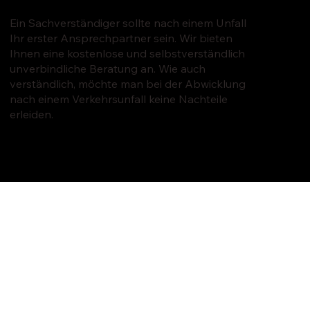
Ein Sachverständiger sollte nach einem Unfall
Ihr erster Ansprechpartner sein. Wir bieten
Ihnen eine kostenlose und selbstverständlich
unverbindliche Beratung an. Wie auch
verständlich, möchte man bei der Abwicklung
nach einem Verkehrsunfall keine Nachteile
erleiden.