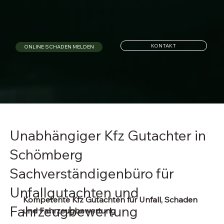
KONTAKT
ONLINE SCHADEN MELDEN
Unabhängiger Kfz Gutachter in
Schömberg
Sachverständigenbüro für
Unfallgutachten und
Kompetente Kfz Gutachten für Unfall, Schaden
Fahrzeugbewertung
und Fahrzeugbewertung