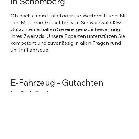
in Schömberg
Ob nach einem Unfall oder zur Wertermittlung: Mit
den Motorrad-Gutachten von Schwarzwald KFZ-
Gutachten erhalten Sie eine genaue Bewertung
Ihres Zweirads. Unsere Experten unterstützen Sie
kompetent und zuverlässig in allen Fragen rund
um Ihr Fahrzeug.
E-Fahrzeug - Gutachten
in Schömberg
Schwarzwald KFZ-Gutachten bietet Ihnen speziell
für Elektrofahrzeuge individuell zugeschnittene
Gutachten. Ob Batterie oder Ladeinfrastruktur –
wir überprüfen Ihr E-Auto umfassend und präzise.
Somit bieten wir Ihnen kompetente Unterstützung