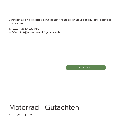
Benötigen Sie ein professionelles Gutachten? Kontaktieren Sie uns jetzt für eine kostenlose
Erstberatung.
📞 Telefon: +49 173 689 33 55
📧 E-Mail: info@schwarzwaldkfzgutachter.de
KONTAKT
Motorrad - Gutachten